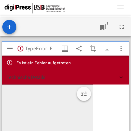
Toggl
navig
1
Mirador
TypeError: Failed to fetch
Viewer
Es ist ein Fehler aufgetreten
Technische Details