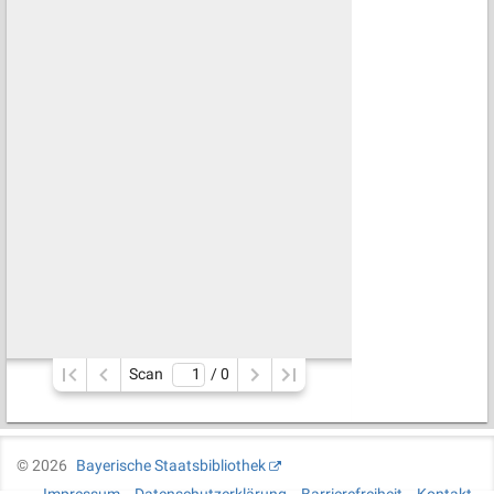
Scan
/ 
0
©
2026
Bayerische Staatsbibliothek
Impressum
Datenschutzerklärung
Barrierefreiheit
Kontakt