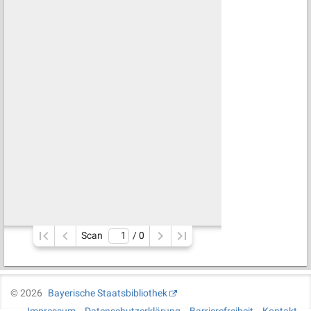
Scan
/ 
0
©
2026
Bayerische Staatsbibliothek
Impressum
Datenschutzerklärung
Barrierefreiheit
Kontakt