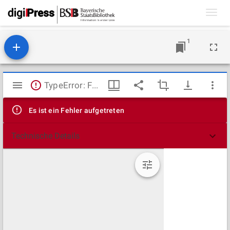
Toggl
navig
1
Mirador
TypeError: Failed to fetch
Viewer
Es ist ein Fehler aufgetreten
Technische Details