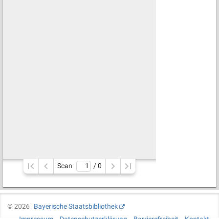
Scan
/ 
0
©
2026
Bayerische Staatsbibliothek
Impressum
Datenschutzerklärung
Barrierefreiheit
Kontakt