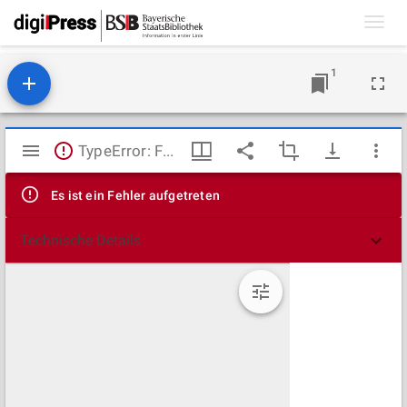
Toggl
navig
1
Mirador
TypeError: Failed to fetch
Viewer
Es ist ein Fehler aufgetreten
Technische Details