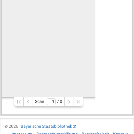
Scan
/ 
0
©
2026
Bayerische Staatsbibliothek
Impressum
Datenschutzerklärung
Barrierefreiheit
Kontakt