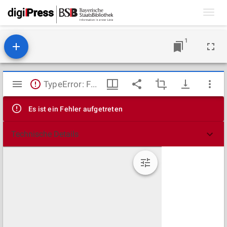
Toggl
navig
1
Mirador
TypeError: Failed to fetch
Viewer
Es ist ein Fehler aufgetreten
Technische Details