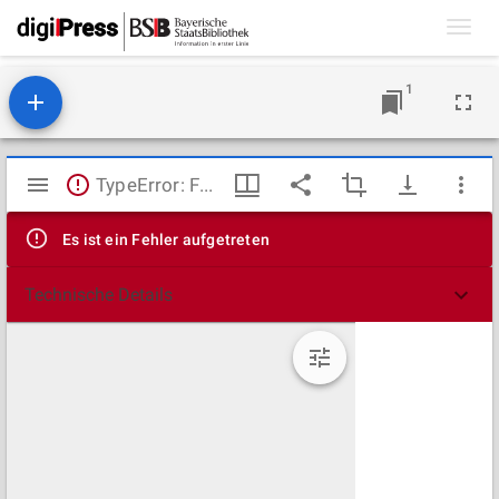
Toggl
navig
1
Mirador
TypeError: Failed to fetch
Viewer
Es ist ein Fehler aufgetreten
Technische Details