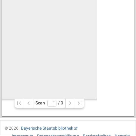
Scan
/ 
0
©
2026
Bayerische Staatsbibliothek
Impressum
Datenschutzerklärung
Barrierefreiheit
Kontakt