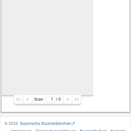
Scan
/ 
0
©
2026
Bayerische Staatsbibliothek
Impressum
Datenschutzerklärung
Barrierefreiheit
Kontakt