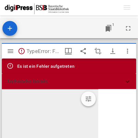
Toggl
navig
1
Mirador
TypeError: Failed to fetch
Viewer
Es ist ein Fehler aufgetreten
Technische Details