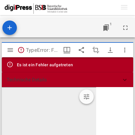
Toggl
navig
1
Mirador
TypeError: Failed to fetch
Viewer
Es ist ein Fehler aufgetreten
Technische Details