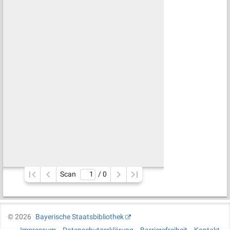
Scan
/ 
0
©
2026
Bayerische Staatsbibliothek
Impressum
Datenschutzerklärung
Barrierefreiheit
Kontakt