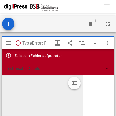
Toggl
navig
1
Mirador
TypeError: Failed to fetch
Viewer
Es ist ein Fehler aufgetreten
Technische Details