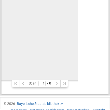
Scan
/ 
0
©
2026
Bayerische Staatsbibliothek
Impressum
Datenschutzerklärung
Barrierefreiheit
Kontakt