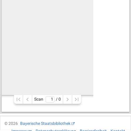
Scan
/ 
0
©
2026
Bayerische Staatsbibliothek
Impressum
Datenschutzerklärung
Barrierefreiheit
Kontakt