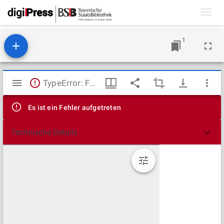
Toggl
navig
1
Mirador
TypeError: Failed to fetch
Viewer
Es ist ein Fehler aufgetreten
Technische Details