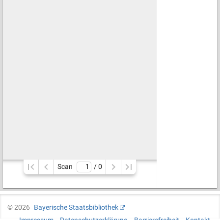
Scan
/ 
0
©
2026
Bayerische Staatsbibliothek
Impressum
Datenschutzerklärung
Barrierefreiheit
Kontakt