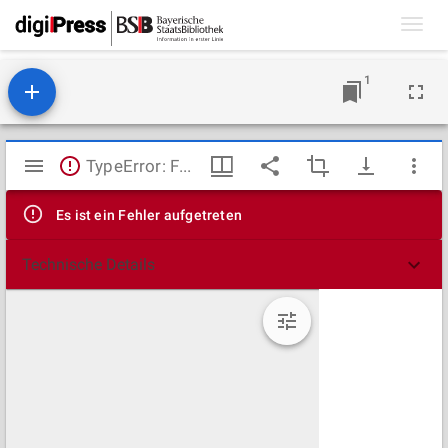
Toggl
navig
1
Mirador
TypeError: Failed to fetch
Viewer
Es ist ein Fehler aufgetreten
Technische Details