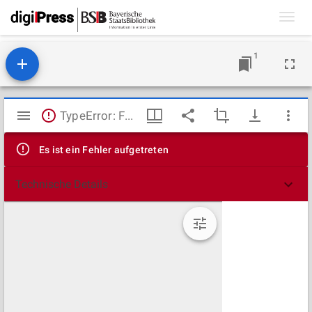
Toggl
navig
1
Mirador
TypeError: Failed to fetch
Viewer
Es ist ein Fehler aufgetreten
Technische Details