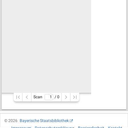
Scan
/ 
0
©
2026
Bayerische Staatsbibliothek
Impressum
Datenschutzerklärung
Barrierefreiheit
Kontakt