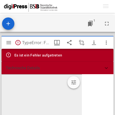
Toggl
navig
1
Mirador
TypeError: Failed to fetch
Viewer
Es ist ein Fehler aufgetreten
Technische Details