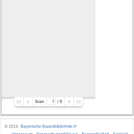
Scan
/ 
0
©
2026
Bayerische Staatsbibliothek
Impressum
Datenschutzerklärung
Barrierefreiheit
Kontakt