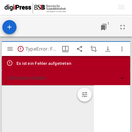
Toggl
navig
1
Mirador
TypeError: Failed to fetch
Viewer
Es ist ein Fehler aufgetreten
Technische Details