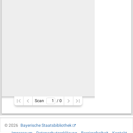
Scan
/ 
0
©
2026
Bayerische Staatsbibliothek
Impressum
Datenschutzerklärung
Barrierefreiheit
Kontakt