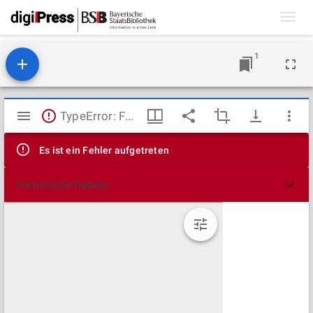
Toggl
navig
1
Mirador
TypeError: Failed to fetch
Viewer
Es ist ein Fehler aufgetreten
Technische Details