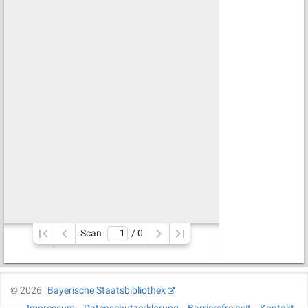
Scan
/ 
0
©
2026
Bayerische Staatsbibliothek
Impressum
Datenschutzerklärung
Barrierefreiheit
Kontakt