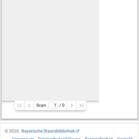
Scan
/ 
0
©
2026
Bayerische Staatsbibliothek
Impressum
Datenschutzerklärung
Barrierefreiheit
Kontakt