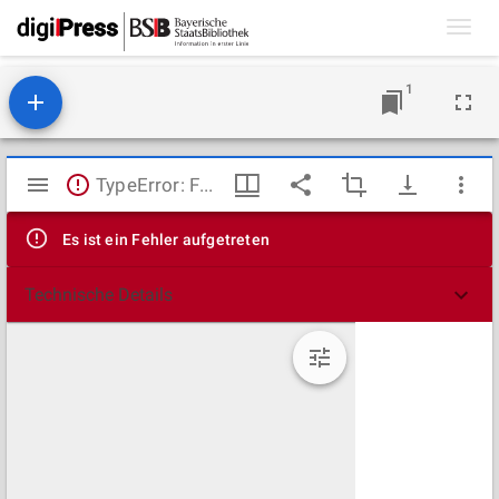
Toggl
navig
1
Mirador
TypeError: Failed to fetch
Viewer
Es ist ein Fehler aufgetreten
Technische Details