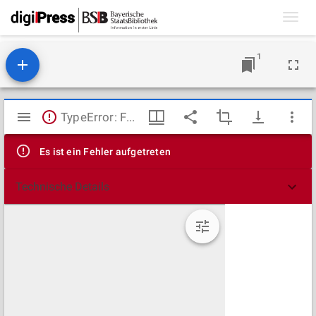
Toggl
navig
1
Mirador
TypeError: Failed to fetch
Viewer
Es ist ein Fehler aufgetreten
Technische Details