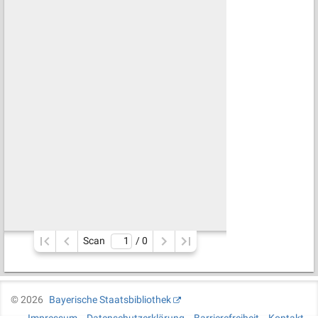
Scan
/ 
0
©
2026
Bayerische Staatsbibliothek
Impressum
Datenschutzerklärung
Barrierefreiheit
Kontakt