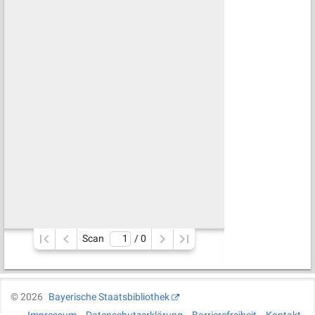
Scan
/ 
0
©
2026
Bayerische Staatsbibliothek
Impressum
Datenschutzerklärung
Barrierefreiheit
Kontakt