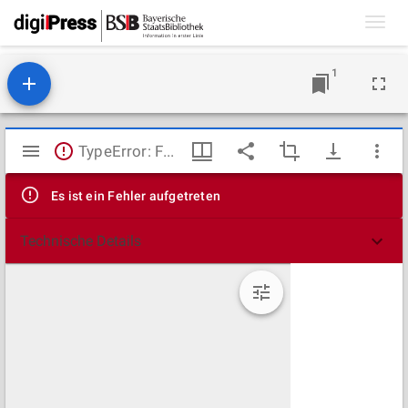
Toggl
navig
1
Mirador
TypeError: Failed to fetch
Viewer
Es ist ein Fehler aufgetreten
Technische Details