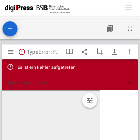
Toggl
navig
1
Mirador
TypeError: Failed to fetch
Viewer
Es ist ein Fehler aufgetreten
Technische Details