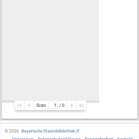
Scan
/ 
0
©
2026
Bayerische Staatsbibliothek
Impressum
Datenschutzerklärung
Barrierefreiheit
Kontakt