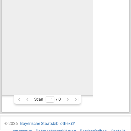
Scan
/ 
0
©
2026
Bayerische Staatsbibliothek
Impressum
Datenschutzerklärung
Barrierefreiheit
Kontakt