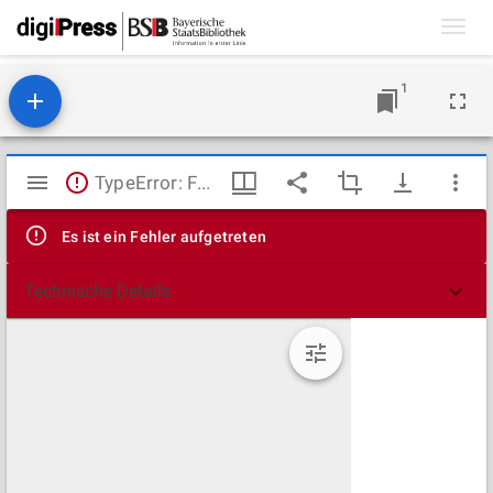
Toggl
navig
1
Mirador
TypeError: Failed to fetch
Viewer
Es ist ein Fehler aufgetreten
Technische Details