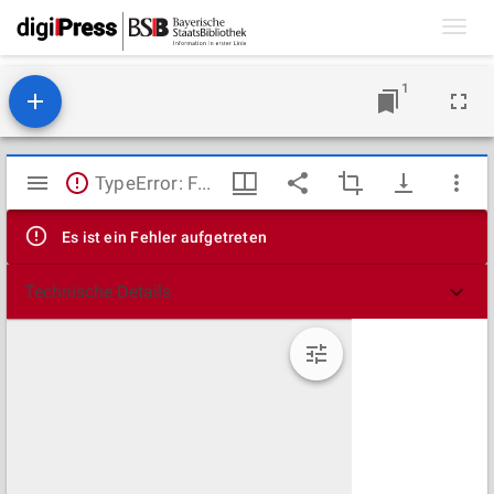
Toggl
navig
1
Mirador
TypeError: Failed to fetch
Viewer
Es ist ein Fehler aufgetreten
Technische Details