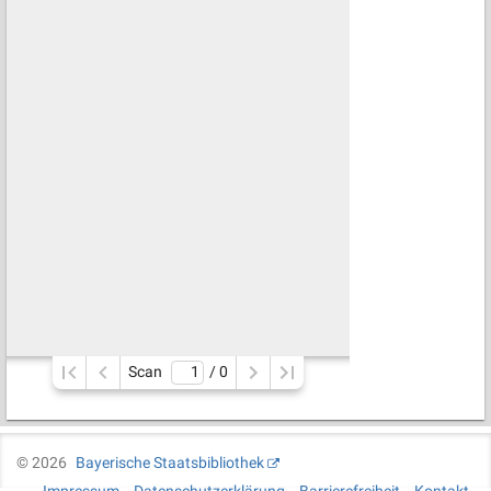
Scan
/ 
0
©
2026
Bayerische Staatsbibliothek
Impressum
Datenschutzerklärung
Barrierefreiheit
Kontakt