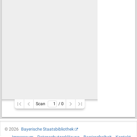
Scan
/ 
0
©
2026
Bayerische Staatsbibliothek
Impressum
Datenschutzerklärung
Barrierefreiheit
Kontakt