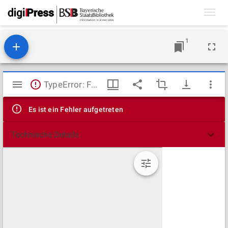
Toggl
navig
1
Mirador
TypeError: Failed to fetch
Viewer
Es ist ein Fehler aufgetreten
Technische Details