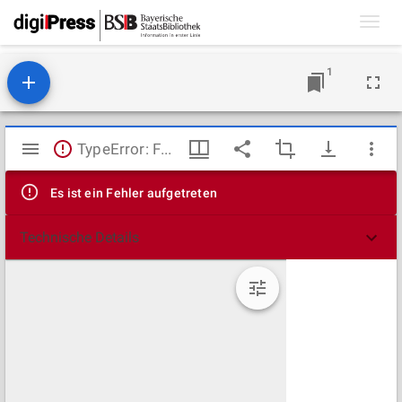
Toggl
navig
1
Mirador
TypeError: Failed to fetch
Viewer
Es ist ein Fehler aufgetreten
Technische Details