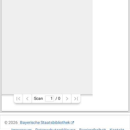
Scan
/ 
0
©
2026
Bayerische Staatsbibliothek
Impressum
Datenschutzerklärung
Barrierefreiheit
Kontakt