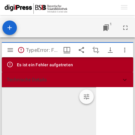
Toggl
navig
1
Mirador
TypeError: Failed to fetch
Viewer
Es ist ein Fehler aufgetreten
Technische Details