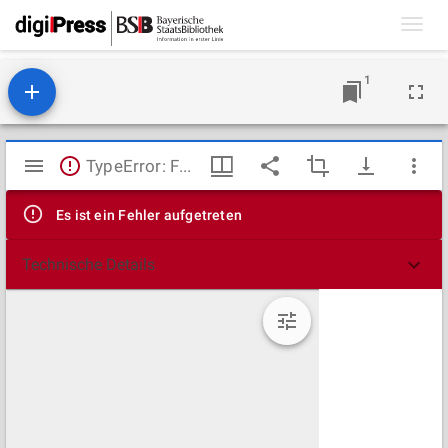
Toggl
navig
1
Mirador
TypeError: Failed to fetch
Viewer
Es ist ein Fehler aufgetreten
Technische Details