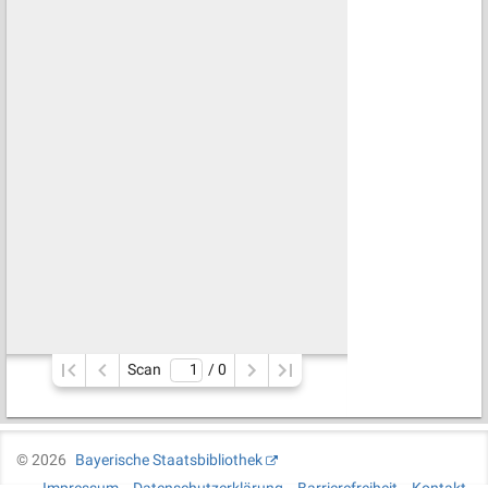
Scan
/ 
0
©
2026
Bayerische Staatsbibliothek
Impressum
Datenschutzerklärung
Barrierefreiheit
Kontakt