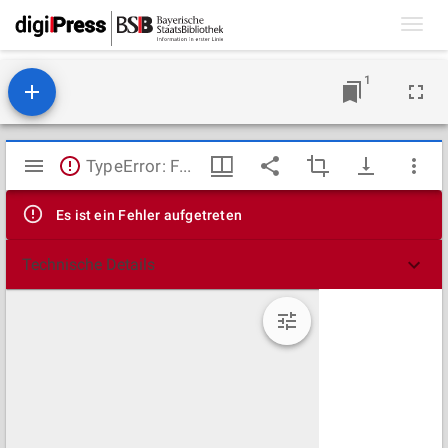
Toggl
navig
1
Mirador
TypeError: Failed to fetch
Viewer
Es ist ein Fehler aufgetreten
Technische Details