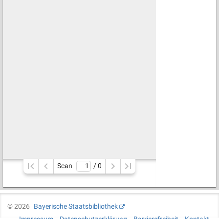
Scan
/ 
0
©
2026
Bayerische Staatsbibliothek
Impressum
Datenschutzerklärung
Barrierefreiheit
Kontakt