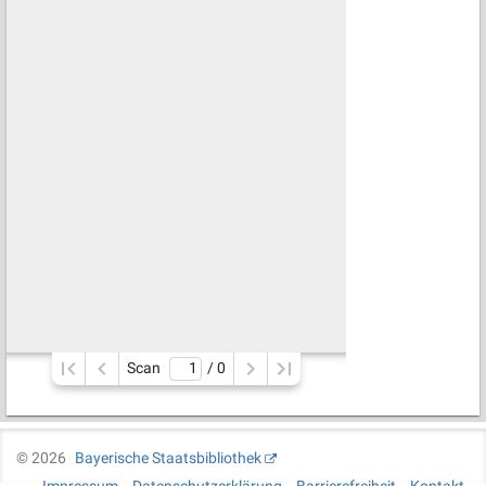
Scan
/ 
0
©
2026
Bayerische Staatsbibliothek
Impressum
Datenschutzerklärung
Barrierefreiheit
Kontakt