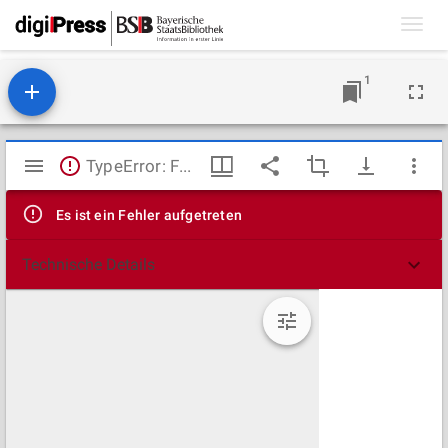
Toggl
navig
1
Mirador
TypeError: Failed to fetch
Viewer
Es ist ein Fehler aufgetreten
Technische Details