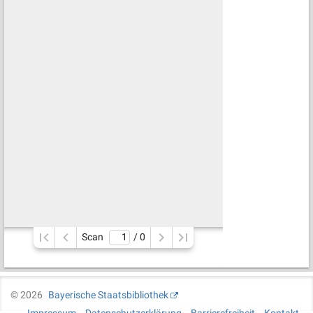
Scan
/ 
0
©
2026
Bayerische Staatsbibliothek
Impressum
Datenschutzerklärung
Barrierefreiheit
Kontakt