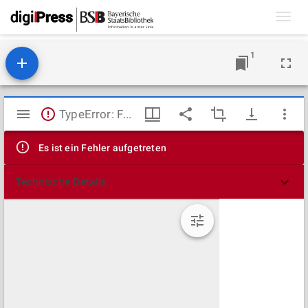
Toggl
navig
1
Mirador
TypeError: Failed to fetch
Viewer
Es ist ein Fehler aufgetreten
Technische Details