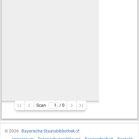
Scan
/ 
0
©
2026
Bayerische Staatsbibliothek
Impressum
Datenschutzerklärung
Barrierefreiheit
Kontakt