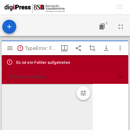
Toggl
navig
1
Mirador
TypeError: Failed to fetch
Viewer
Es ist ein Fehler aufgetreten
Technische Details