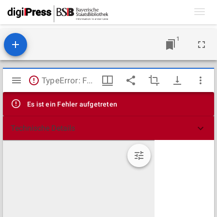
Toggl
navig
1
Mirador
TypeError: Failed to fetch
Viewer
Es ist ein Fehler aufgetreten
Technische Details