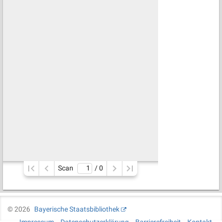
Scan
/ 
0
©
2026
Bayerische Staatsbibliothek
Impressum
Datenschutzerklärung
Barrierefreiheit
Kontakt