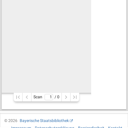
Scan
/ 
0
©
2026
Bayerische Staatsbibliothek
Impressum
Datenschutzerklärung
Barrierefreiheit
Kontakt