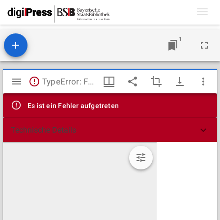
Toggl
navig
1
Mirador
TypeError: Failed to fetch
Viewer
Es ist ein Fehler aufgetreten
Technische Details