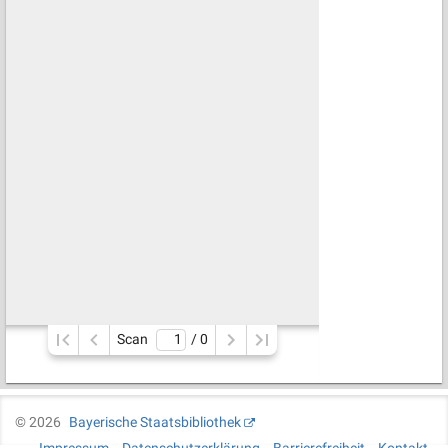
Scan
/ 
0
©
2026
Bayerische Staatsbibliothek
Impressum
Datenschutzerklärung
Barrierefreiheit
Kontakt