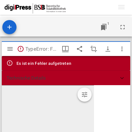
Toggl
navig
1
Mirador
TypeError: Failed to fetch
Viewer
Es ist ein Fehler aufgetreten
Technische Details