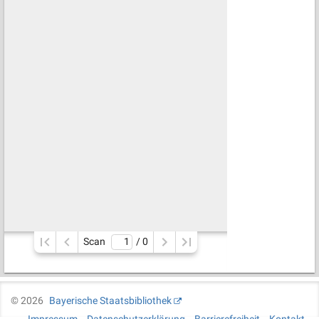
Scan
/ 
0
©
2026
Bayerische Staatsbibliothek
Impressum
Datenschutzerklärung
Barrierefreiheit
Kontakt