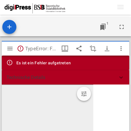
Toggl
navig
1
Mirador
TypeError: Failed to fetch
Viewer
Es ist ein Fehler aufgetreten
Technische Details