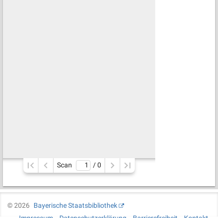
Scan
/ 
0
©
2026
Bayerische Staatsbibliothek
Impressum
Datenschutzerklärung
Barrierefreiheit
Kontakt