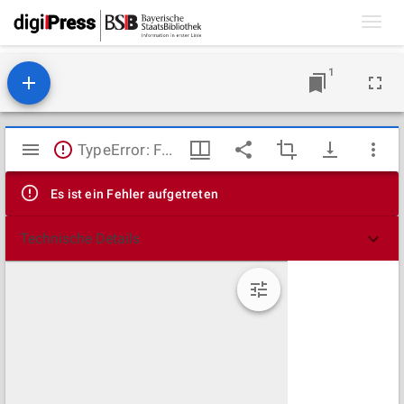
Toggl
navig
1
Mirador
TypeError: Failed to fetch
Viewer
Es ist ein Fehler aufgetreten
Technische Details