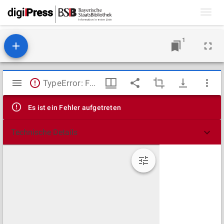
Toggl
navig
1
Mirador
TypeError: Failed to fetch
Viewer
Es ist ein Fehler aufgetreten
Technische Details