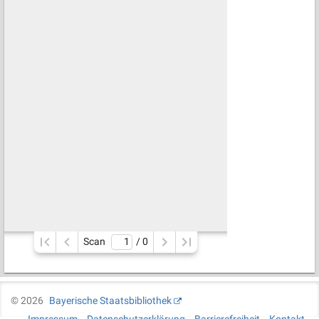
Scan
/ 
0
©
2026
Bayerische Staatsbibliothek
Impressum
Datenschutzerklärung
Barrierefreiheit
Kontakt