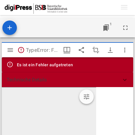
Toggl
navig
1
Mirador
TypeError: Failed to fetch
Viewer
Es ist ein Fehler aufgetreten
Technische Details