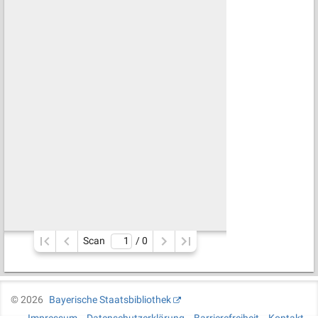
Scan
/ 
0
©
2026
Bayerische Staatsbibliothek
Impressum
Datenschutzerklärung
Barrierefreiheit
Kontakt