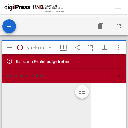
Toggl
navig
1
Mirador
TypeError: Failed to fetch
Viewer
Es ist ein Fehler aufgetreten
Technische Details