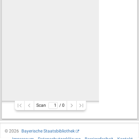
Scan
/ 
0
©
2026
Bayerische Staatsbibliothek
Impressum
Datenschutzerklärung
Barrierefreiheit
Kontakt