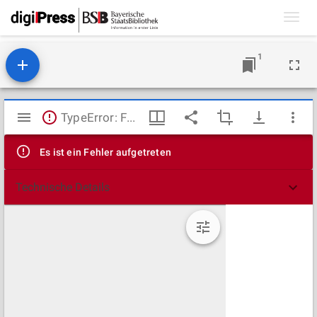
Toggl
navig
1
Mirador
TypeError: Failed to fetch
Viewer
Es ist ein Fehler aufgetreten
Technische Details