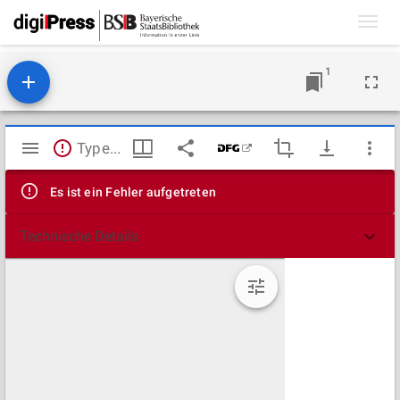
Toggl
navig
1
Mirador
TypeError: Failed to fetch
Viewer
Es ist ein Fehler aufgetreten
Technische Details