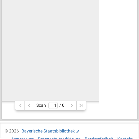
Scan
/ 
0
©
2026
Bayerische Staatsbibliothek
Impressum
Datenschutzerklärung
Barrierefreiheit
Kontakt