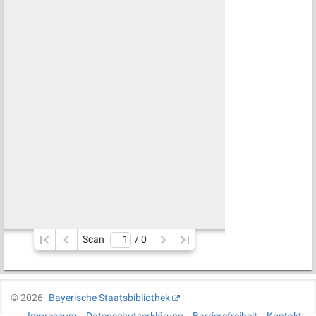
Scan
/ 
0
©
2026
Bayerische Staatsbibliothek
Impressum
Datenschutzerklärung
Barrierefreiheit
Kontakt