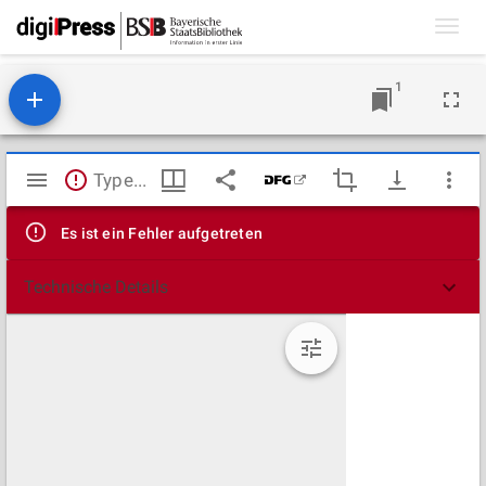
Toggl
navig
1
Mirador
TypeError: Failed to fetch
Viewer
Es ist ein Fehler aufgetreten
Technische Details