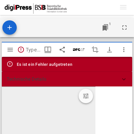
Toggl
navig
1
Mirador
TypeError: Failed to fetch
Viewer
Es ist ein Fehler aufgetreten
Technische Details