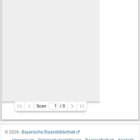
Scan
/ 
0
©
2026
Bayerische Staatsbibliothek
Impressum
Datenschutzerklärung
Barrierefreiheit
Kontakt