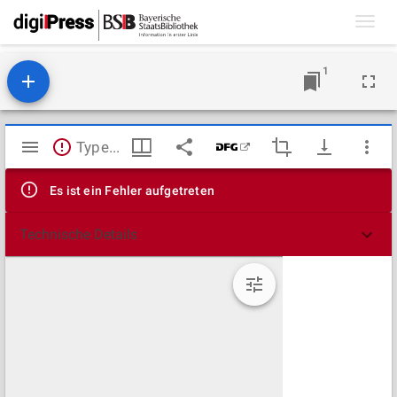
Toggl
navig
1
Mirador
TypeError: Failed to fetch
Viewer
Es ist ein Fehler aufgetreten
Technische Details