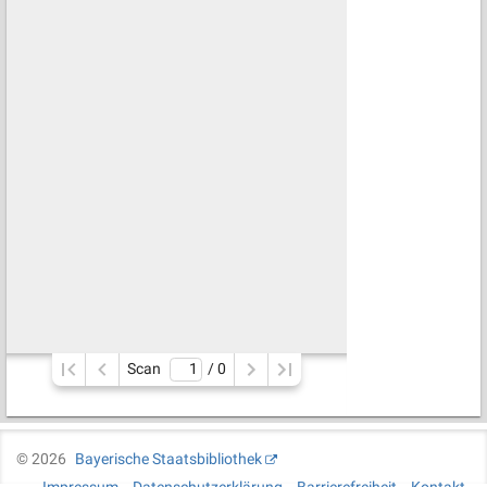
Scan
/ 
0
©
2026
Bayerische Staatsbibliothek
Impressum
Datenschutzerklärung
Barrierefreiheit
Kontakt