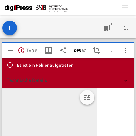
Toggl
navig
1
Mirador
TypeError: Failed to fetch
Viewer
Es ist ein Fehler aufgetreten
Technische Details