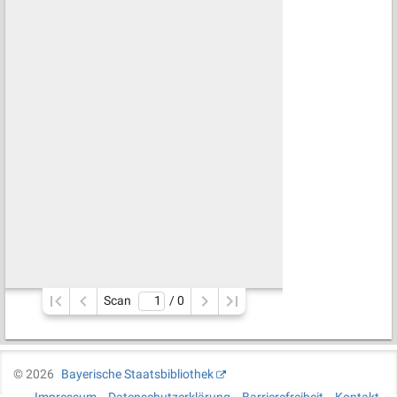
Scan
/ 
0
©
2026
Bayerische Staatsbibliothek
Impressum
Datenschutzerklärung
Barrierefreiheit
Kontakt