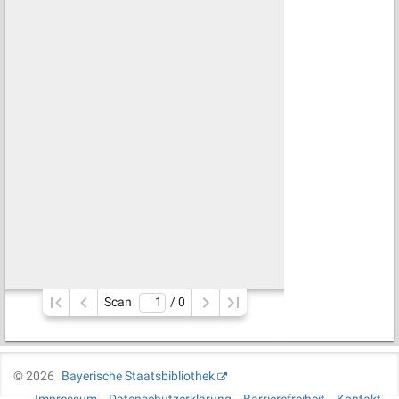
Scan
/ 
0
©
2026
Bayerische Staatsbibliothek
Impressum
Datenschutzerklärung
Barrierefreiheit
Kontakt