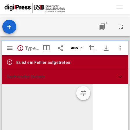
Toggl
navig
1
Mirador
TypeError: Failed to fetch
Viewer
Es ist ein Fehler aufgetreten
Technische Details