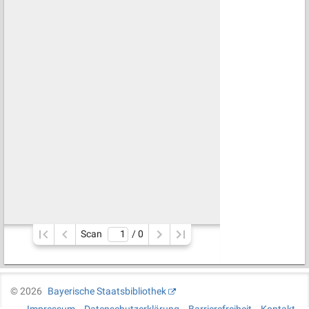
Scan
/ 
0
©
2026
Bayerische Staatsbibliothek
Impressum
Datenschutzerklärung
Barrierefreiheit
Kontakt