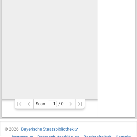
Scan
/ 
0
©
2026
Bayerische Staatsbibliothek
Impressum
Datenschutzerklärung
Barrierefreiheit
Kontakt