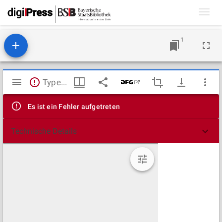
Toggl
navig
1
Mirador
TypeError: Failed to fetch
Viewer
Es ist ein Fehler aufgetreten
Technische Details