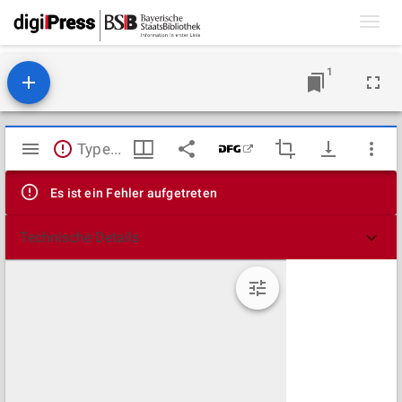
Toggl
navig
1
Mirador
TypeError: Failed to fetch
Viewer
Es ist ein Fehler aufgetreten
Technische Details