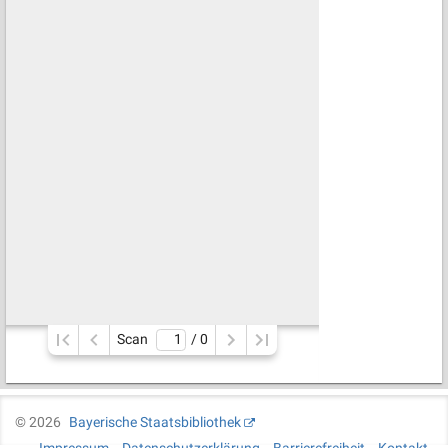
Scan
/ 
0
©
2026
Bayerische Staatsbibliothek
Impressum
Datenschutzerklärung
Barrierefreiheit
Kontakt