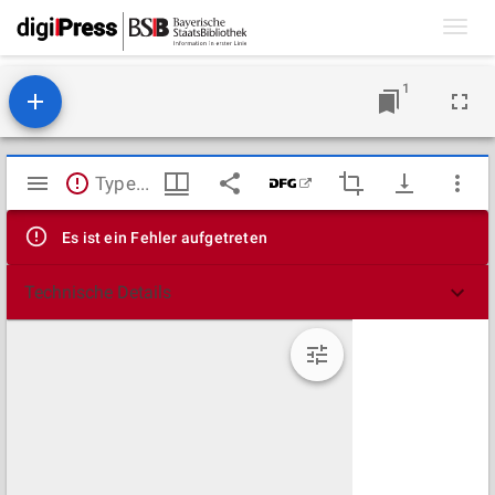
Toggl
navig
1
Mirador
TypeError: Failed to fetch
Viewer
Es ist ein Fehler aufgetreten
Technische Details