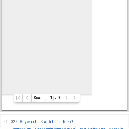
Scan
/ 
0
©
2026
Bayerische Staatsbibliothek
Impressum
Datenschutzerklärung
Barrierefreiheit
Kontakt