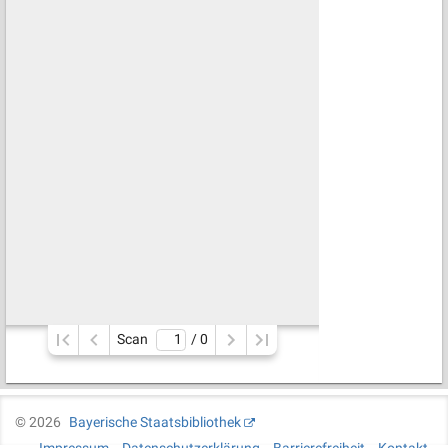
Scan
/ 
0
©
2026
Bayerische Staatsbibliothek
Impressum
Datenschutzerklärung
Barrierefreiheit
Kontakt