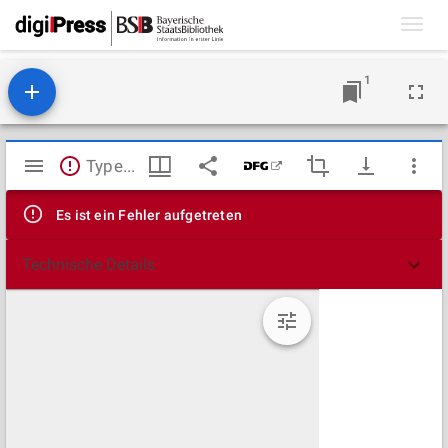
Toggl
navig
1
Mirador
TypeError: Failed to fetch
Viewer
Es ist ein Fehler aufgetreten
Technische Details