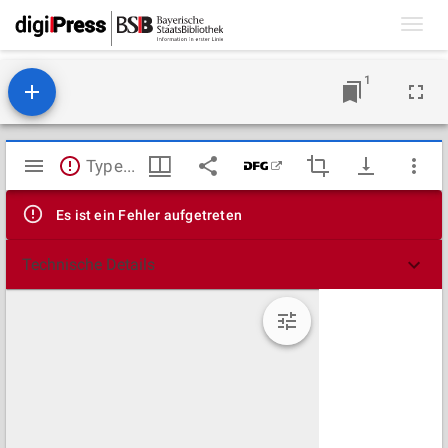
Toggl
navig
1
Mirador
TypeError: Failed to fetch
Viewer
Es ist ein Fehler aufgetreten
Technische Details