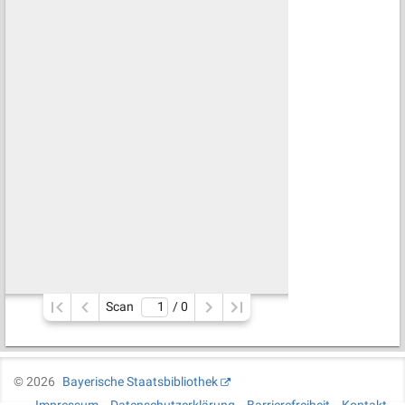
Scan
/ 
0
©
2026
Bayerische Staatsbibliothek
Impressum
Datenschutzerklärung
Barrierefreiheit
Kontakt