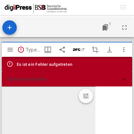
Toggl
navig
1
Mirador
TypeError: Failed to fetch
Viewer
Es ist ein Fehler aufgetreten
Technische Details