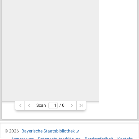
Scan
/ 
0
©
2026
Bayerische Staatsbibliothek
Impressum
Datenschutzerklärung
Barrierefreiheit
Kontakt